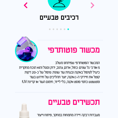
רכיבים
טבעיים
מדע
מכשור פוטותרפי
המכשור הפוטותרפי שפיתחנו משלב
5 אורכי גל שונים: כחול, אדום, צהוב, ירוק וסגול והוא הוכח מחקרית
כיעיל לטיפול באקנה ובעיות עור שונות. טיפול של כ-20 דקות
קוטל את חיידקי ה-c.אקנה, יוצר תהליכים של חידוש בעור
ומטשטש כתמי פוסט אקנה, בלי לייזר, חימום העור או קרינת UV!
תכשירים טבעיים
מעבדות רבקה זיידה מתמחות במחקר, פיתוח וייצור