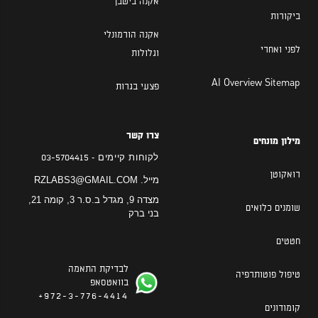
אקנה בישבן
ביקורות
אקנה הורמונלי
לפני ואחרי
וגלולות
AI Overview Sitemap
פצעי בגרות
צרו קשר
מילון מונחים
לקוחות קיימים -
03-5704415
רואקוטן
מייל.
RZLABS3@GMAIL.COM
מצדה 9, מגדל ב.ס.ר 3, קומה 21,
שומנים כלואים
בני ברק
חטטים
לבדיקת התאמה
טיפול פוטותרפיה
בוואטסאפ
972-3-776-4414+
קומודונים