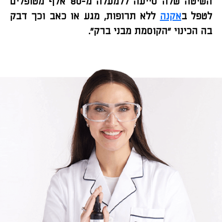
השיטה שלה סייעה ללמעלה מ-80 אלף מטופלים
לטפל ב
אקנה
ללא תרופות, מגע או כאב וכך דבק
בה הכינוי “הקוסמת מבני ברק”.