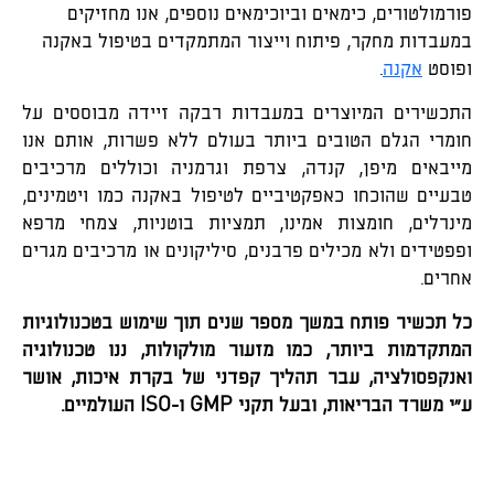
פורמולטורים, כימאים וביוכימאים נוספים, אנו מחזיקים
במעבדות מחקר, פיתוח וייצור המתמקדים בטיפול באקנה
ופוסט
אקנה
.
התכשירים המיוצרים במעבדות רבקה זיידה מבוססים על
חומרי הגלם הטובים ביותר בעולם ללא פשרות, אותם אנו
מייבאים מיפן, קנדה, צרפת וגרמניה וכוללים מרכיבים
טבעיים שהוכחו כאפקטיביים לטיפול באקנה כמו ויטמינים,
מינרלים, חומצות אמינו, תמציות בוטניות, צמחי מרפא
ופפטידים ולא מכילים פרבנים, סיליקונים או מרכיבים מגרים
אחרים.
כל תכשיר פותח במשך מספר שנים תוך שימוש בטכנולוגיות
המתקדמות ביותר, כמו מזעור מולקולות, ננו טכנולוגיה
ואנקפסולציה, עבר תהליך קפדני של בקרת איכות, אושר
ע”י משרד הבריאות, ובעל תקני GMP ו-ISO העולמיים.