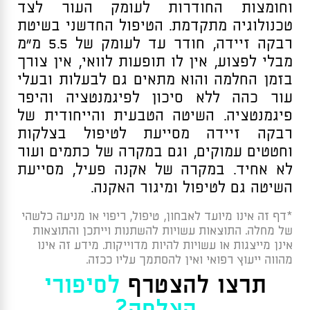
וחומצות החודרות לעומק העור לצד
טכנולוגיה מתקדמת. הטיפול החדשני בשיטת
רבקה זיידה, חודר עד לעומק של 5.5 מ”מ
מבלי לפצוע, אין לו תופעות לוואי, אין צורך
בזמן החלמה והוא מתאים גם לבעלות ובעלי
עור כהה ללא סיכון לפיגמנטציה והיפר
פיגמנטציה. השיטה הטבעית והייחודית של
רבקה זיידה מסייעת לטיפול בצלקות
וחטטים עמוקים, וגם במקרה של כתמים ועור
לא אחיד. במקרה של אקנה פעיל, מסייעת
השיטה גם לטיפול ומיגור האקנה.
*דף זה אינו מיועד לאבחון, טיפול, ריפוי או מניעה כלשהי
של מחלה. התוצאות עשויות להשתנות וייתכן והתוצאות
אינן מייצגות או עשויות להיות מדוייקות. מידע זה אינו
מהווה ייעוץ רפואי ואין להסתמך עליו ככזה.
תרצו להצטרף
לסיפורי