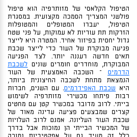
הטיפול הקלאסי של מזותרפיה הוא טיפול
פולשני המצריך הסמכה מקצועית. במסגרת
הטיפול, יעברו המטופלים והמטופלות
הזרקות תת עוריות לא עמוקות, על פני שטח
גדול יחסית בפיזור אחיד. המטרה היא לייצר
פגיעה מבוקרת של העור כדי לייצר שכבת
תאים חדשה רעננה יותר. לצד הפגיעה
המבוקרת, מוחדרים חומרים שונים
לשכבת
הדרמיס
– השכבה האמצעית של העור
הנמצאת מתחת לשכבה החיצונית ביותר,
היא
שכבת האפידרמיס
. עם השנים, חברות
רבות פיתחו מכשירי מזותרפיה לשימוש
בייתי. לרוב מדובר במכשיר קטן עם מחטים
קצרים שמבצעים פציעה עדינה מאוד של
שכבת העור העליונה. אמנם לרוב העלויות
של המכשיר הבייתי הן נמוכות אבל בדרך
כלל זה מעיד גם על אפקטיביות נמוכה