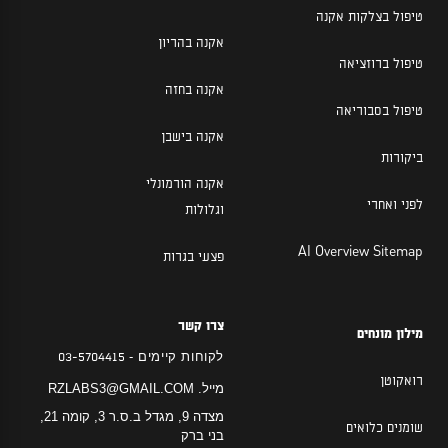
טיפול בצלקות אקנה
אקנה בהריון
טיפול ברוזציאה
אקנה בחזה
טיפול בסבוריאה
אקנה בישבן
ביקורות
אקנה הורמונלי
לפני ואחרי
וגלולות
AI Overview Sitemap
פצעי בגרות
צרו קשר
מילון מונחים
לקוחות קיימים -
03-5704415
רואקוטן
מייל.
RZLABS3@GMAIL.COM
מצדה 9, מגדל ב.ס.ר 3, קומה 21,
שומנים כלואים
בני ברק