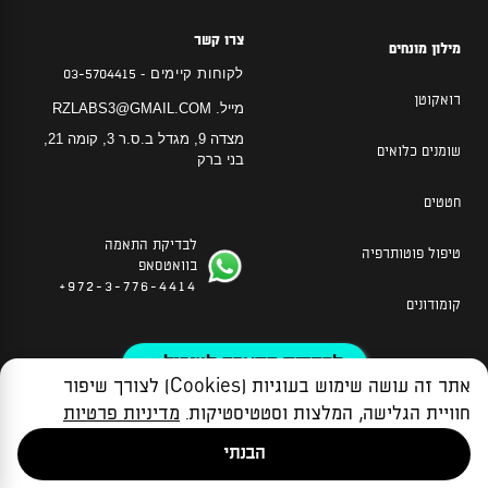
צרו קשר
מילון מונחים
לקוחות קיימים -
03-5704415
רואקוטן
מייל.
RZLABS3@GMAIL.COM
מצדה 9, מגדל ב.ס.ר 3, קומה 21,
שומנים כלואים
בני ברק
חטטים
לבדיקת התאמה
טיפול פוטותרפיה
בוואטסאפ
972-3-776-4414+
קומודונים
לבדיקת התאמה לטיפול »
אתר זה עושה שימוש בעוגיות (Cookies) לצורך שיפור
מדיניות הפרטיות
הצהרת נגישות
תקנון האתר
חוויית הגלישה, המלצות וסטטיסטיקות.
מדיניות פרטיות
© כל הזכויות שמורות למעבדות רבקה זיידה בע”מ 2026
הבנתי