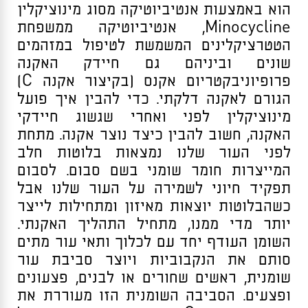
הוא באמצעות אנטיביוטיקה מסוג מינוציקלין
Minocycline,
אנטיביוטיקה ממשפחת
הטטרציקלינים המשמשת לטיפול במזהמים
שונים וביניהם גם חיידק האקנה
פרופיוניבקטריום אקנס (בקיצור אקנה C)
הגורם לאקנה דלקתי. כדי להבין איך פועל
מינוציקלין לפני ואחרי שגשוג חיידקי
האקנה, חשוב להבין כיצד נוצר אקנה. מתחת
לפני העור שלנו נמצאות בלוטות חלב
המייצרות חומר שומני בשם סבום. לסבום
תפקיד חיוני לשמירה על העור שלנו אבל
כשהבלוטות יוצאות מאיזון ומתחילות לייצר
יותר מדי ממנו, מתחיל התהליך האקנתי.
השומן העודף יחד עם לכלוך ותאי עור מתים
סותם את הנקבוביות ויוצר סביבת עור
שומנית, ראשים שחורים או לבנים, פצעונים
ופצעים. הסביבה השומנית הזו מעוררת את