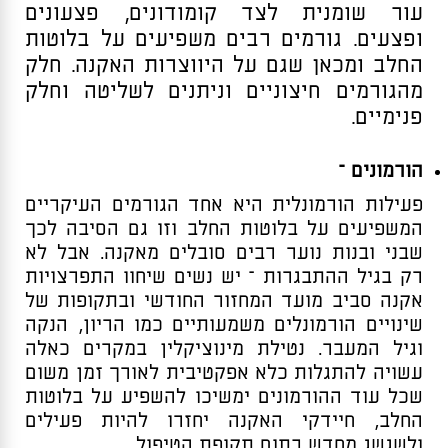
עור שומנית לצד קומודונים, פצעונים
ופצעים. גורמים רבים משפיעים על בלוטות
החלב ומכאן שגם על היווצרות האקנה. חלק
מהגורמים חיצוניים וניתנים לשליטה וחלק
פנימיים.
הורמונים –
פעילות הורמונלית היא אחד הגורמים העיקריים
המשפיעים על בלוטות החלב וזו גם הסיבה לכך
שבני ובנות נוער רבים סובלים מאקנה. אבל לא
רק בגיל ההתבגרות – יש נשים שיחוו התפרצויות
אקנה סביב מועד המחזור החודשי ובתקופות של
שינויים הורמונלים משמעותיים כמו הריון, הנקה
וגיל המעבר. נטילת מינוציקלין במקרים כאלה
עשויה להתגלות כלא אפקטיבית לאורך זמן משום
שכל עוד ההורמונים ימשיכו להשפיע על בלוטות
החלב, חיידקי האקנה יחזרו להיות פעילים
ולשגשג מחדש בתום תקופת הטיפול.