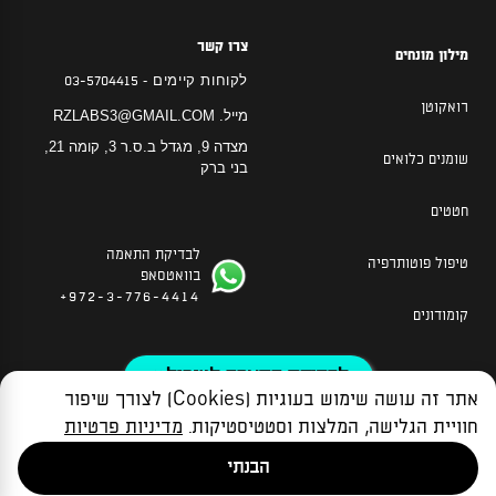
צרו קשר
מילון מונחים
לקוחות קיימים -
03-5704415
רואקוטן
מייל.
RZLABS3@GMAIL.COM
מצדה 9, מגדל ב.ס.ר 3, קומה 21,
שומנים כלואים
בני ברק
חטטים
לבדיקת התאמה
טיפול פוטותרפיה
בוואטסאפ
972-3-776-4414+
קומודונים
לבדיקת התאמה לטיפול »
אתר זה עושה שימוש בעוגיות (Cookies) לצורך שיפור
מדיניות הפרטיות
הצהרת נגישות
תקנון האתר
חוויית הגלישה, המלצות וסטטיסטיקות.
מדיניות פרטיות
© כל הזכויות שמורות למעבדות רבקה זיידה בע”מ 2026
הבנתי